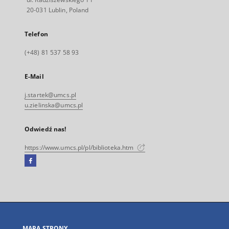
20-031 Lublin, Poland
Telefon
(+48) 81 537 58 93
E-Mail
j.startek@umcs.pl
u.zielinska@umcs.pl
Odwiedź nas!
https://www.umcs.pl/pl/biblioteka.htm
Facebook
Link
zewnętrzny,
otworzy
się
w
nowej
MAPA STRONY