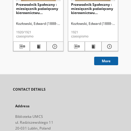
Przewodnik Społeczny :
Przewodnik Społeczny :
Pr
miesięcznik poświęcony
miesięcznik poświęcony
mi
kierownictwu
kierownictwu
ki
stowarzyszeń polskich R.
stowarzyszeń polskich. R.
sto
2 (1920/1921). Spis treści
3, nr 1 (październik 1921)
3 (
Kozłowski, Edward (1888-1940) Redakcja
Kozłowski, Edward (1888-1940) Reda
Zjednoczenie Stowarzyszeń 
Koz
1920/1921
1921
192
czasopismo
czasopismo
cza
More
CONTACT DETAILS
Address
Biblioteka UMCS
ul. Radziszewskiego 11
20-031 Lublin, Poland