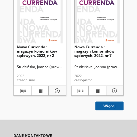
Nowa Currenda :
Nowa Currenda :
No
magazyn komorników
magazyn komorników
ma
sądowych. 2022, nr 2
sądowych. 2022, nr 7
są
Studzińska, Joanna (prawo). Redaktor
Studzińska, Joanna (prawo). Redakto
Stu
2022
2022
202
czasopismo
czasopismo
cza
Więcej
DANE KONTAKTOWE