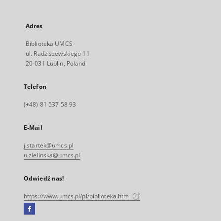
Adres
Biblioteka UMCS
ul. Radziszewskiego 11
20-031 Lublin, Poland
Telefon
(+48) 81 537 58 93
E-Mail
j.startek@umcs.pl
u.zielinska@umcs.pl
Odwiedź nas!
https://www.umcs.pl/pl/biblioteka.htm
Facebook
Link