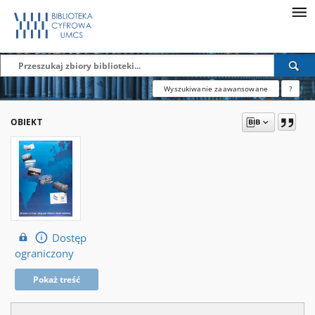
Wyszukiwanie zaawansowane
?
OBIEKT
Dostęp
ograniczony
Pokaż treść