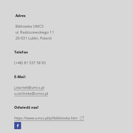
Adres
Biblioteka UMCS
ul. Radziszewskiego 11
20-031 Lublin, Poland
Telefon
(+48) 81 537 58 93
E-Mail
j.startek@umcs.pl
u.zielinska@umcs.pl
Odwiedź nas!
https://www.umcs.pl/pl/biblioteka.htm
Facebook
Link