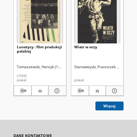
Lunatycy : film produkcji
Wiatr w oczy
Pár
polskiej
190
Fra
Tomaszewski, Henryk (1914-2005)
Starowieyski, Franciszek (1930-)
Uz
[1959]
190
plakat
plakat
pla
Więcej
DANE KONTAKTOWE