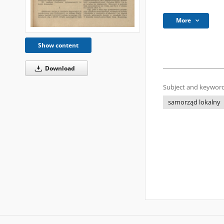
More
Show content
Download
Subject and keyword
samorząd lokalny