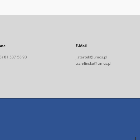
one
E-Mail
8) 81 537 58 93
j.startek@umcs.pl
u.zielinska@umcs.pl