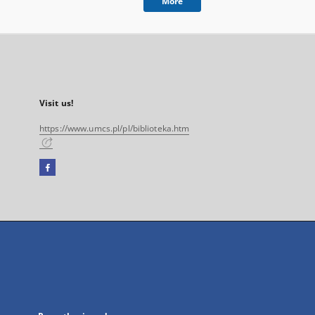
More
Visit us!
https://www.umcs.pl/pl/biblioteka.htm
Facebook
External
link,
will
open
in
a
new
tab