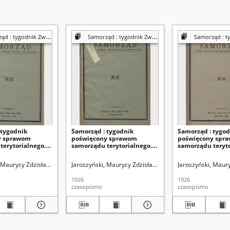
dnik Związku Sejmików Pow. Rz. Polskiej
Samorząd : tygodnik Związku Sejmików Pow. Rz. Polskiej
Samorząd : tygodnik Związku Se
 tygodnik
Samorząd : tygodnik
Samorząd : tygod
y sprawom
poświęcony sprawom
poświęcony spr
terytorialnego.
samorządu terytorialnego.
samorządu teryto
(30 maja 1926)
R. 8, nr 25 (20 czerwca 1926)
R. 8, nr 13 (28 ma
, Maurycy Zdzisław. Redaktor
nie Samorządów Powiatowych ("Związku Sejmików")
Jaroszyński, Maurycy Zdzisław. Redaktor
Zrzeszenie Samorządów Powiatowych ("Związku Se
Jaroszyński, Maur
Zrzeszenie S
1926
1926
czasopismo
czasopismo