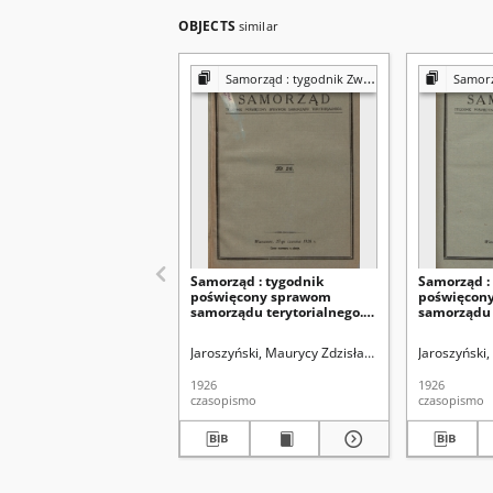
OBJECTS
similar
Samorząd : tygodnik Związku Sejmików Pow. Rz. Polskiej
Samorząd : tygo
Samorząd : tygodnik
Samorząd :
poświęcony sprawom
poświęcon
samorządu terytorialnego.
samorządu 
R. 8, nr 26 (27 czerwca 1926)
R. 8, nr 22 
Jaroszyński, Maurycy Zdzisław. Redaktor
Jaroszyński
Zrzesze
1926
1926
czasopismo
czasopismo