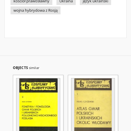
kościół prawosławny
Ukraina
język ukraiński
wojna hybrydowa z Rosją
OBJECTS
similar