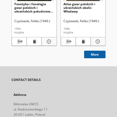
Fonetyka i fonologia
Atlas gwar polskich i
Ko
gwar polskich i
ukraińskich okolic
Za
ukraińskich południowo-
Włodawy
ok
wschodniego Podlasia
la
pr
Czyżewski, Feliks (1949-)
Czyżewski, Feliks (1949-)
Hor
1994
1986
199
książka
książka
art
More
CONTACT DETAILS
Address
Biblioteka UMCS
ul. Radziszewskiego 11
20-031 Lublin, Poland