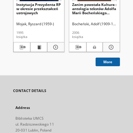
Instytucja Prezydenta RP
Zanim powstała Kultura :
Za
w okresie przekształceń
antologia tekstów Adolfa
ko
ustrojowych
Marii Bocheńskiego
po
poświęconych polskiej
polityce wschodniej
Mojak, Ryszard (1959-)
Bocheński, Adolf (1909-1944)
Ujazdo
Skr
1995
2006
199
książka
książka
ksi
More
CONTACT DETAILS
Address
Biblioteka UMCS
ul. Radziszewskiego 11
20-031 Lublin, Poland