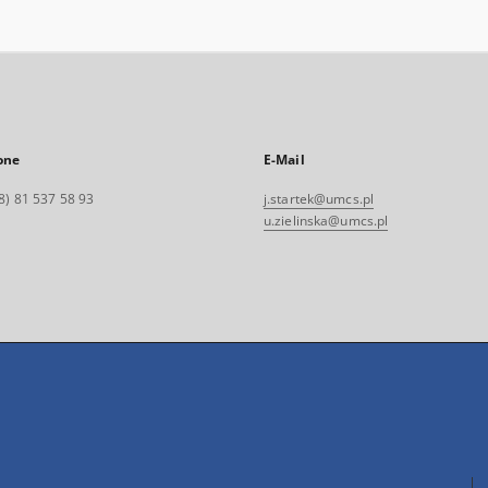
one
E-Mail
8) 81 537 58 93
j.startek@umcs.pl
u.zielinska@umcs.pl