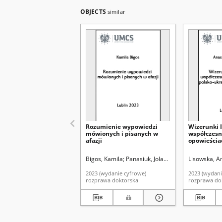
OBJECTS
similar
Rozumienie wypowiedzi
Wizerunki 
mówionych i pisanych w
współczes
afazji
opowieścia
ukraińskie
Bigos, Kamila
Panasiuk, Jolanta. Promotor
Lisowska, A
2023 (wydanie cyfrowe)
2023 (wydani
rozprawa doktorska
rozprawa do