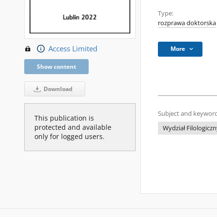
Type:
rozprawa doktorska
Access Limited
More
Show content
Download
Subject and keyword
This publication is
protected and available
Wydział Filologic
only for logged users.