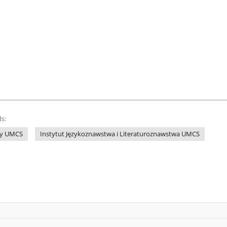
s:
zny UMCS
Instytut Językoznawstwa i Literaturoznawstwa UMCS