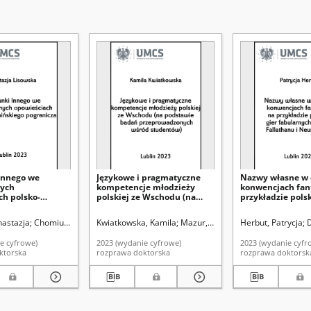
Innego we
Językowe i pragmatyczne
Nazwy własne w
nych
kompetencje młodzieży
konwencjach fan
ch polsko-
polskiej ze Wschodu (na
przykładzie polsk
go pogranicza
podstawie badań
fabularnych Kron
przeprowadzonych wśród
Fallathanu i Ne
nastazja
Chomiuk, Aleksandra. Promotor
Kwiatkowska, Kamila
Mazur, Jan. Promotor
Herbut, Patrycja
D
studentów)
e cyfrowe)
2023 (wydanie cyfrowe)
2023 (wydanie cyfr
ktorska
rozprawa doktorska
rozprawa doktorsk