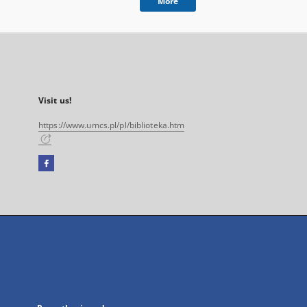
More
Visit us!
https://www.umcs.pl/pl/biblioteka.htm
Facebook
External
link,
will
open
in
a
new
tab