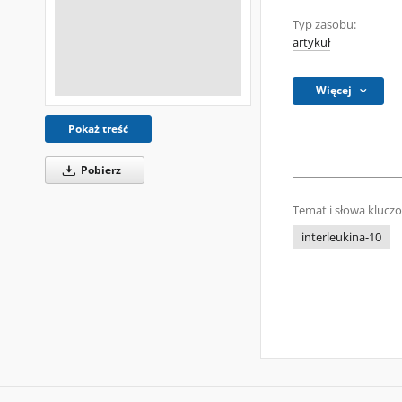
Typ zasobu:
artykuł
Więcej
Pokaż treść
Pobierz
Temat i słowa klucz
interleukina-10