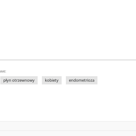
owe:
płyn otrzewnowy
kobiety
endometrioza