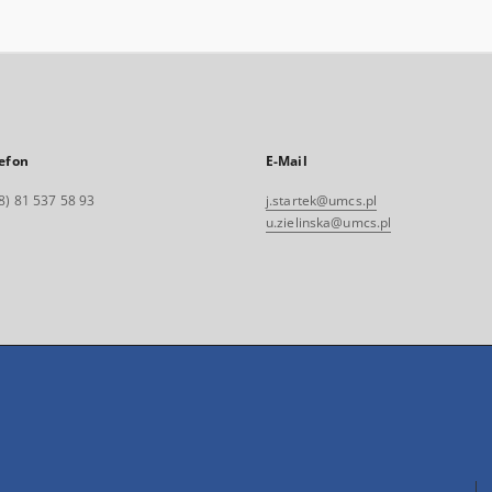
efon
E-Mail
8) 81 537 58 93
j.startek@umcs.pl
u.zielinska@umcs.pl