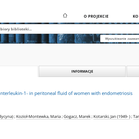
O PROJEKCIE
KO
Wyszukiwanie zaawa
INFORMACJE
interleukin-1- in peritoneal fluid of women with endometriosis
dycyna)
;
Kozioł-Montewka, Maria
;
Gogacz, Marek
;
Kotarski, Jan (1949- )
;
Tar