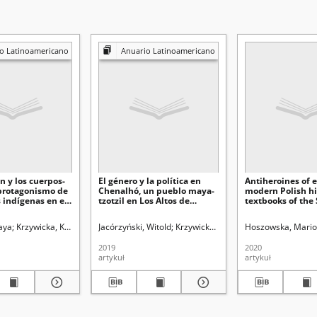
o Latinoamericano
Anuario Latinoamericano
n y los cuerpos-
El género y la política en
Antiheroines of e
: protagonismo de
Chenalhó, un pueblo maya-
modern Polish hi
 indígenas en el
tzotzil en Los Altos de
textbooks of the
r el TIPNIS,
Chiapas, México
Polish Republic
.
aya
Krzywicka, Katarzyna. Red.
Jacórzyński, Witold
Krzywicka, Katarzyna. Red.
Hoszowska, Mario
2019
2020
artykuł
artykuł