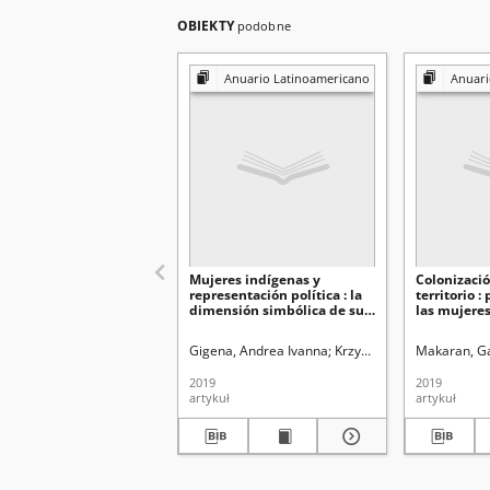
OBIEKTY
podobne
Anuario Latinoamericano
Anuari
Mujeres indígenas y
Colonizació
representación política : la
territorio 
dimensión simbólica de su
las mujeres
presencia en el espacio
conflicto po
público
Bolivia
Gigena, Andrea Ivanna
Krzywicka, Katarzyna. Red
Makaran, G
2019
2019
artykuł
artykuł