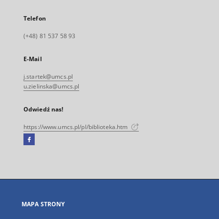
Telefon
(+48) 81 537 58 93
E-Mail
j.startek@umcs.pl
u.zielinska@umcs.pl
Odwiedź nas!
https://www.umcs.pl/pl/biblioteka.htm
Facebook
Link
zewnętrzny,
otworzy
się
w
nowej
MAPA STRONY
karcie