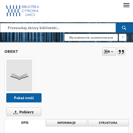
Wyszukiwanie zaawansowane
?
OBIEKT
Pokaż treść
Pobierz
OPIS
INFORMACJE
STRUKTURA