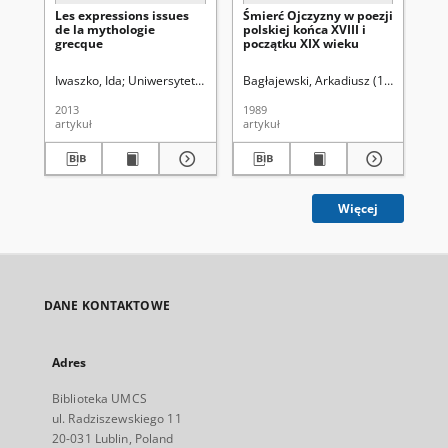
Les expressions issues
Śmierć Ojczyzny w poezji
Od
de la mythologie
polskiej końca XVIII i
do
grecque
początku XIX wieku
eu
Uk
ws
Iwaszko, Ida
Uniwersytet Marii Curie-Skłodowskiej (Lublin). Instytut Ge
Bagłajewski, Arkadiusz (1962- ).
Alek
Mon
uk
2013
1989
201
artykuł
artykuł
art
Więcej
DANE KONTAKTOWE
Adres
Biblioteka UMCS
ul. Radziszewskiego 11
20-031 Lublin, Poland