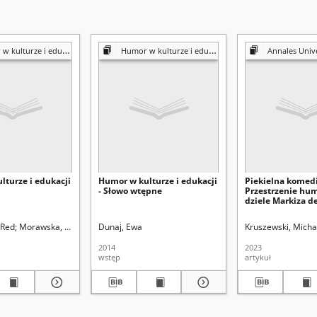
 kulturze i edukacj
Humor w kulturze i edukacji
Annales Universitatis Mariae Curie-Skło
lturze i edukacji
Humor w kulturze i edukacji
Piekielna komedi
- Słowo wtępne
Przestrzenie hu
dziele Markiza d
 Red
Morawska, Iwona. Red.
Dunaj, Ewa
Latoch-Zielińska, Małgorzata. Red
Kruszewski, Micha
2014
2023
wstęp
artykuł