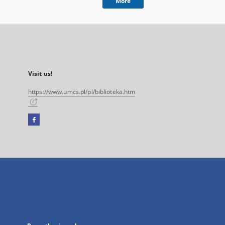
More
Visit us!
https://www.umcs.pl/pl/biblioteka.htm
Facebook
External
link,
will
open
in
a
new
tab