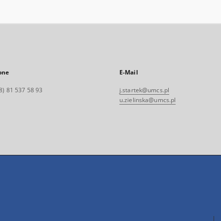
one
E-Mail
8) 81 537 58 93
j.startek@umcs.pl
u.zielinska@umcs.pl