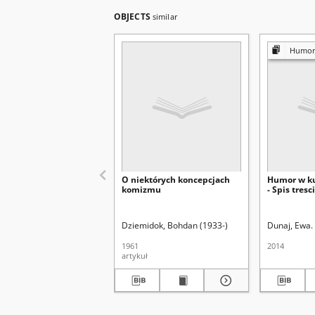
OBJECTS
similar
Humor w
O niektórych koncepcjach
Humor w ku
komizmu
- Spis tresci
Dziemidok, Bohdan (1933-)
Dunaj, Ewa.
1961
2014
artykuł