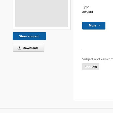
Type:
artykuł
More
Show content
Download
Subject and keyword
komizm