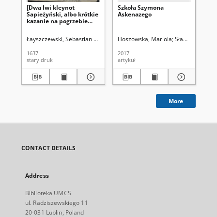
[Dwa lwi kleynot
Szkoła Szymona
Mo
Sapieżyński, albo krótkie
Askenazego
wy
kazanie na pogrzebie
pa
nieśmiertelney pamięci
w 
godnego jaśnie
Ka
Łayszczewski, Sebastian (?-1635)
Hoszowska, Mariola
Słapek Dariusz 
Sie
wielmożnego [...] Leona
na
Sapiehy, woiewody
ro
1637
2017
192
wileńskiego [...] miane w
19
stary druk
artykuł
ksi
dzień pogrzebu [...]]
More
CONTACT DETAILS
Address
Biblioteka UMCS
ul. Radziszewskiego 11
20-031 Lublin, Poland