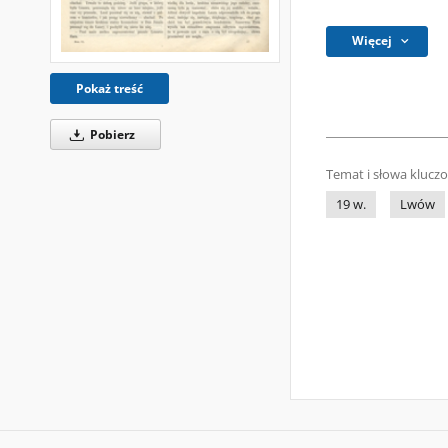
Więcej
Pokaż treść
Pobierz
Temat i słowa klucz
19 w.
Lwów