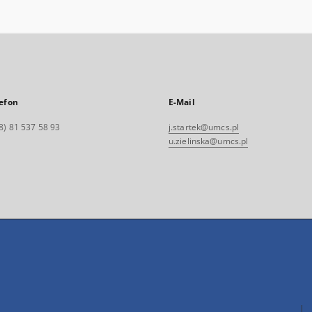
efon
E-Mail
8) 81 537 58 93
j.startek@umcs.pl
u.zielinska@umcs.pl