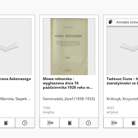
Annales Universitatis Mariae Curie-Sk
mona Askenazego
Mowa rektorska :
Tadeusz Siuta – h
wygłoszona dnia 16
starożytności ze
pażdziernika 1926 roku w
Auli Uniwersytetu Jana
Kazimierza we Lwowie, na
 Mariola
Słapek Dariusz (1961- ). Red.
Siemiradzki, Józef (1858-1933)
Uniwersytet Marii Curie-Skłodowskiej (Lubli
Królczyk, Krzyszto
uroczystości otwarcia roku
akademickiego 1926-27
1926
2022
książka
artykuł