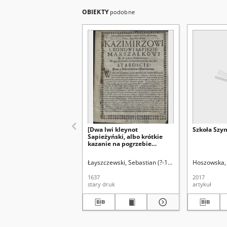
OBIEKTY
podobne
[Dwa lwi kleynot
Szkoła Szy
Sapieżyński, albo krótkie
kazanie na pogrzebie
nieśmiertelney pamięci
godnego jaśnie
Łayszczewski, Sebastian (?-1635)
Hoszowska,
wielmożnego [...] Leona
Sapiehy, woiewody
1637
2017
wileńskiego [...] miane w
stary druk
artykuł
dzień pogrzebu [...]]