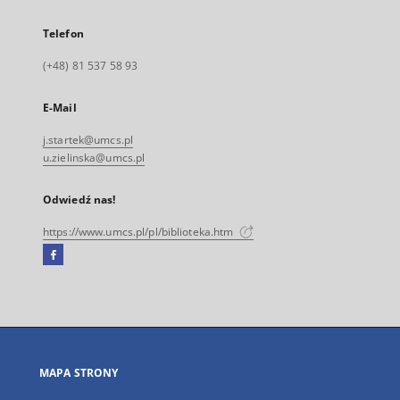
Telefon
(+48) 81 537 58 93
E-Mail
j.startek@umcs.pl
u.zielinska@umcs.pl
Odwiedź nas!
https://www.umcs.pl/pl/biblioteka.htm
Facebook
Link
zewnętrzny,
otworzy
się
w
nowej
MAPA STRONY
karcie