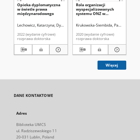
Opieka dyplomatyczna
Rola organizacji
Pr
w świetle prawa
wyspecjalizowanych
pi
międzynarodowego
systemu ONZ w
wa
kształtowaniu
śr
międzynarodowych
gru
Lechowicz, Katarzyna
Dynia, Elżbieta. Promotor
Krukowska-Siembida, Paulina
Kuźniar, Dagmara. P
Konasz
Bło
standardów ochrony
zdrowia
2022 (wydanie cyfrowe)
2020 (wydanie cyfrowe)
202
rozprawa doktorska
rozprawa doktorska
roz
Więcej
DANE KONTAKTOWE
Adres
Biblioteka UMCS
ul. Radziszewskiego 11
20-031 Lublin, Poland