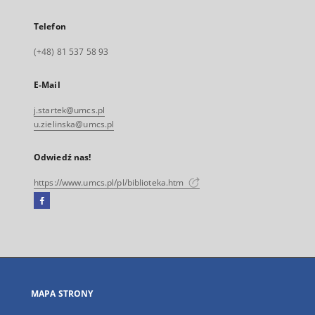
Telefon
(+48) 81 537 58 93
E-Mail
j.startek@umcs.pl
u.zielinska@umcs.pl
Odwiedź nas!
https://www.umcs.pl/pl/biblioteka.htm
Facebook
Link
zewnętrzny,
otworzy
się
w
nowej
MAPA STRONY
karcie