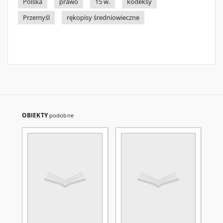
Polska
prawo
15 w.
kodeksy
Przemyśl
rękopisy średniowieczne
OBIEKTY
podobne