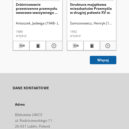
Zróżnicowanie
Struktura majątkowa
Pi
przestrzenne przemysłu
mieszkańców Przemyśla
re
owocowo-warzywnego w
w drugiej połowie XV w.
kl
Polsce
re
Tr
Antoszek, Jadwiga (1948- )
Świć, Halina
Samsonowicz, Henryk (1930- )
Uniwersytet Marii Curie-Skłodo
Śladk
Mar
1989
1992
199
artykuł
artykuł
art
Więcej
DANE KONTAKTOWE
Adres
Biblioteka UMCS
ul. Radziszewskiego 11
20-031 Lublin, Poland