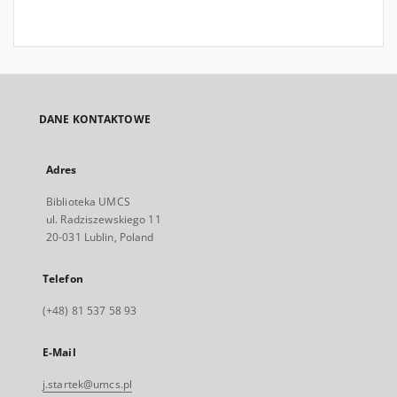
DANE KONTAKTOWE
Adres
Biblioteka UMCS
ul. Radziszewskiego 11
20-031 Lublin, Poland
Telefon
(+48) 81 537 58 93
E-Mail
j.startek@umcs.pl