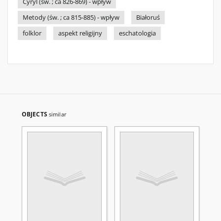
Cyryl (św. ; ca 826-869) - wpływ
Metody (św. ; ca 815-885) - wpływ
Białoruś
folklor
aspekt religijny
eschatologia
OBJECTS
similar