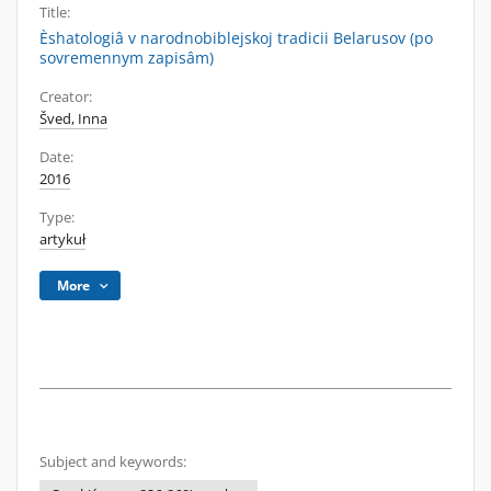
Title:
Èshatologiâ v narodnobiblejskoj tradicii Belarusov (po
sovremennym zapisâm)
Creator:
Šved, Inna
Date:
2016
Type:
artykuł
More
Subject and keywords: