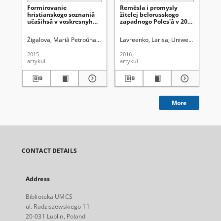
Formirovanie
Remësla i promysly
Mis
hristianskogo soznaniâ
žitelej belorusskogo
Met
učaŝihsâ v voskresnyh
zapadnogo Poles'â v 20-
od
školah Belarusi konca XX
30-e gody XX v.
ws
- načala XXI veka (na
Pol
Žigalova, Mariâ Petroŭna (1951-)
Lavreenko, Larisa
Uniwersytet Marii Curie-Skłodowskie
Uniwersytet Marii
Ta
primere Maloritčiny
2015
2016
201
artykuł
artykuł
dok
More
CONTACT DETAILS
Address
Biblioteka UMCS
ul. Radziszewskiego 11
20-031 Lublin, Poland