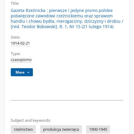
Title:
Gazeta Rzeźnicka : pierwsze i jedyne pismo polskie
poświęcone zawodowi rzeźnickiemu oraz sprawom
handlu i chowu bydła, nierogacizny, dziczyzny i drobiu /
[red. Teodor Bobowski]. R. 1, Nr 15 (21 lutego 1914)
Date:
1914-02-21
Type:
czasopismo
More
Subject and keywords:
rzeźnictwo
produkcja zwierzęca
1900-1945