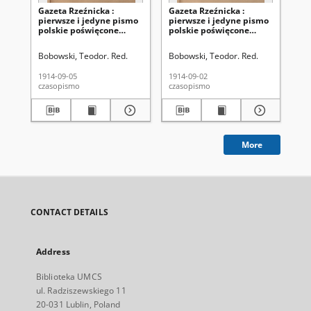
Gazeta Rzeźnicka :
Gazeta Rzeźnicka :
Ga
pierwsze i jedyne pismo
pierwsze i jedyne pismo
pi
polskie poświęcone
polskie poświęcone
po
zawodowi rzeźnickiemu
zawodowi rzeźnickiemu
za
oraz sprawom handlu i
oraz sprawom handlu i
or
Bobowski, Teodor. Red.
Bobowski, Teodor. Red.
Kló
chowu bydła,
chowu bydła,
ch
nierogacizny, dziczyzny i
nierogacizny, dziczyzny i
nie
1914-09-05
1914-09-02
191
drobiu / [red. Teodor
drobiu / [red. Teodor
dro
czasopismo
czasopismo
cza
Bobowski]. R. 1, Nr 83 (5
Bobowski]. R. 1, Nr 82 (2
Apo
września 1914)
września 1914)
5, 
19
More
CONTACT DETAILS
Address
Biblioteka UMCS
ul. Radziszewskiego 11
20-031 Lublin, Poland