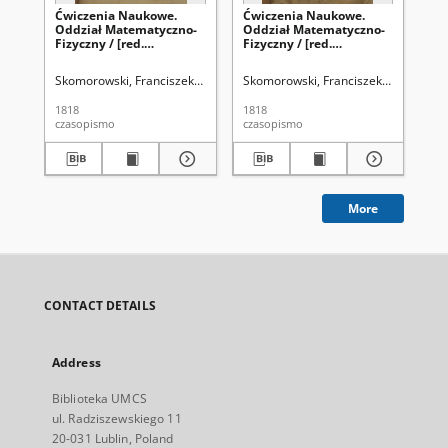
Ćwiczenia Naukowe.
Ćwiczenia Naukowe.
Ćw
Oddział Matematyczno-
Oddział Matematyczno-
Od
Fizyczny / [red.
Fizyczny / [red.
Fiz
Franciszek
Franciszek
Fr
Skomorowski]. T. 1, nr 3
Skomorowski]. T. 1, nr 1-2
Sko
Skomorowski, Franciszek. Red.
Królewski Uniwersytet Warszawski.
Skomorowski, Franciszek. Red.
Króle
Sko
(1818)
(1818)
(18
1818
1818
181
czasopismo
czasopismo
cza
More
CONTACT DETAILS
Address
Biblioteka UMCS
ul. Radziszewskiego 11
20-031 Lublin, Poland