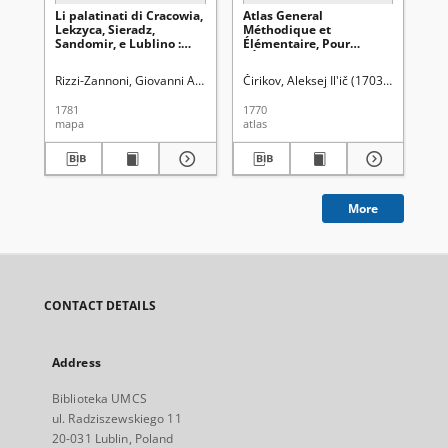
Li palatinati di Cracowia,
Atlas General
At
Lekzyca, Sieradz,
Méthodique et
ge
Sandomir, e Lublino :
Élémentaire, Pour
ge
tratta dall' Atlante
l'Étude de la Géographie
: c
Polacco
et de l'Histoire moderne
com
Rizzi-Zannoni, Giovanni Antonio (ca 1736-1814)
Čirikov, Aleksej Il'ič (1703-1748)
Pitteri, Giovanni. Rys.
Deli
Hof
[...]
1781
1770
[po
mapa
atlas
atl
More
CONTACT DETAILS
Address
Biblioteka UMCS
ul. Radziszewskiego 11
20-031 Lublin, Poland