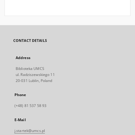
CONTACT DETAILS
Address
Biblioteka UMCS
ul. Radziszewskiego 11
20-031 Lublin, Poland
Phone
(+48) 81 537 58 93
E-Mail
j.startek@umcs.pl