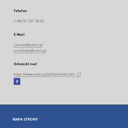
Telefon
(+48) 81 537 58 93
E-Mail
j.startek@umcs.pl
u.zielinska@umcs.pl
Odwiedź nas!
https://www.umcs.pl/pl/biblioteka.htm
Facebook
Link
zewnętrzny,
otworzy
się
w
nowej
MAPA STRONY
karcie