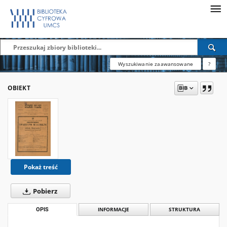
Wyszukiwanie zaawansowane
?
OBIEKT
Pokaż treść
Pobierz
OPIS
INFORMACJE
STRUKTURA