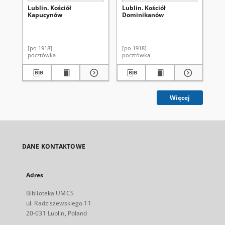
Lublin. Kościół
Lublin. Kościół
Lu
Kapucynów
Dominikanów
gu
[po 1918]
[po 1918]
[po
pocztówka
pocztówka
po
Więcej
DANE KONTAKTOWE
Adres
Biblioteka UMCS
ul. Radziszewskiego 11
20-031 Lublin, Poland