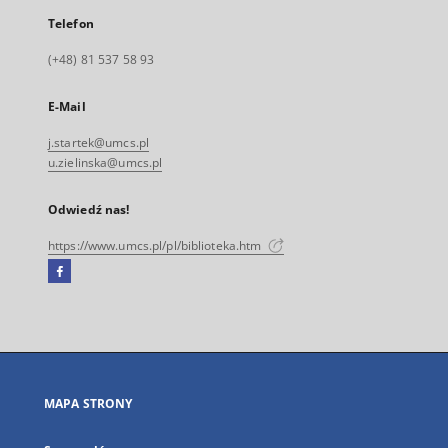
Telefon
(+48) 81 537 58 93
E-Mail
j.startek@umcs.pl
u.zielinska@umcs.pl
Odwiedź nas!
https://www.umcs.pl/pl/biblioteka.htm
Facebook
Link
zewnętrzny,
otworzy
się
w
nowej
MAPA STRONY
karcie