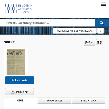
Wyszukiwanie zaawansowane
?
OBIEKT
Pokaż treść
Pobierz
OPIS
INFORMACJE
STRUKTURA