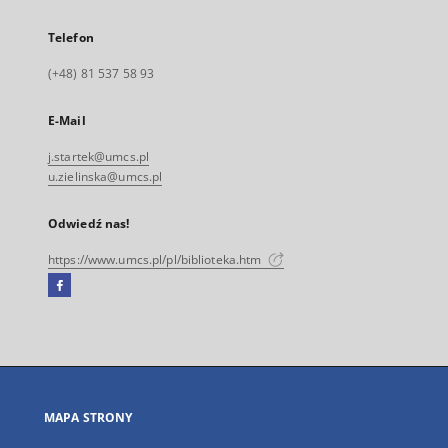
Telefon
(+48) 81 537 58 93
E-Mail
j.startek@umcs.pl
u.zielinska@umcs.pl
Odwiedź nas!
https://www.umcs.pl/pl/biblioteka.htm
Facebook
Link
zewnętrzny,
otworzy
się
w
nowej
MAPA STRONY
karcie