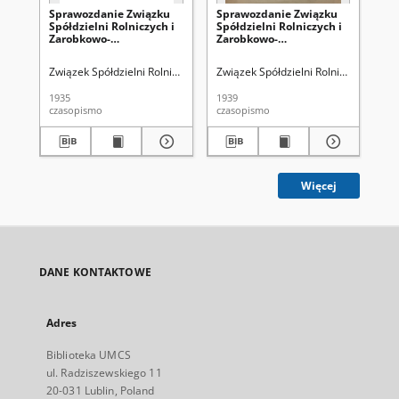
Sprawozdanie Związku
Sprawozdanie Związku
Sp
Spółdzielni Rolniczych i
Spółdzielni Rolniczych i
Spó
Zarobkowo-
Zarobkowo-
Za
Gospodarczych R.P. za
Gospodarczych R.P. za
Go
Rok 1935
1938 Rok, IV Okres
193
Związek Spółdzielni Rolniczych i Zarobkowo-Gospodarczych RP
Związek Spółdzielni Rolniczych i Z
Zwi
Sprawozdawczy
Sp
1935
1939
193
czasopismo
czasopismo
cza
Więcej
DANE KONTAKTOWE
Adres
Biblioteka UMCS
ul. Radziszewskiego 11
20-031 Lublin, Poland