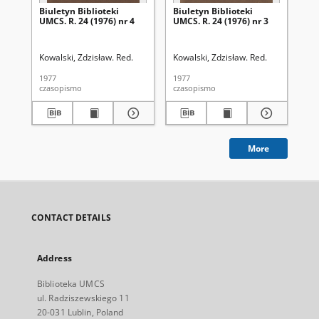
Biuletyn Biblioteki
Biuletyn Biblioteki
Biu
UMCS. R. 24 (1976) nr 4
UMCS. R. 24 (1976) nr 3
UMC
Kowalski, Zdzisław. Red.
Kowalski, Zdzisław. Red.
Kow
1977
1977
197
czasopismo
czasopismo
cza
More
CONTACT DETAILS
Address
Biblioteka UMCS
ul. Radziszewskiego 11
20-031 Lublin, Poland