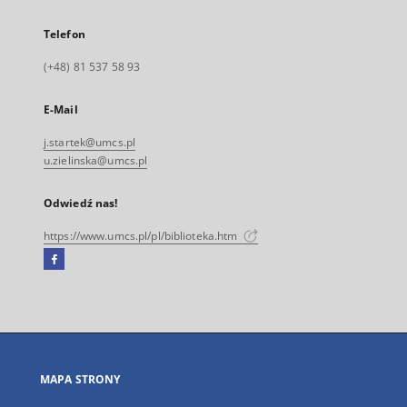
Telefon
(+48) 81 537 58 93
E-Mail
j.startek@umcs.pl
u.zielinska@umcs.pl
Odwiedź nas!
https://www.umcs.pl/pl/biblioteka.htm
Facebook
Link
zewnętrzny,
otworzy
się
w
nowej
MAPA STRONY
karcie