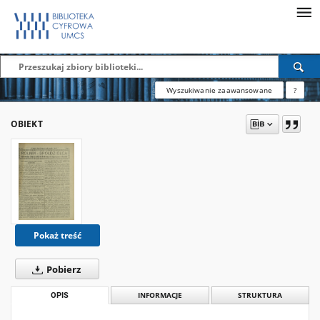
Wyszukiwanie zaawansowane
?
OBIEKT
Pokaż treść
Pobierz
OPIS
INFORMACJE
STRUKTURA