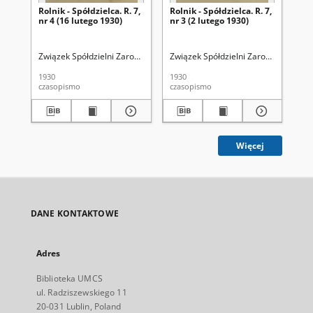
Rolnik - Spółdzielca. R. 7,
Rolnik - Spółdzielca. R. 7,
Rol
nr 4 (16 lutego 1930)
nr 3 (2 lutego 1930)
nr 
Związek Spółdzielni Zarobkowych Gospodarczych (Poznań)
Związek Spółdzielni Zarobkowych Go
Zw
1930
1930
193
czasopismo
czasopismo
cza
Więcej
DANE KONTAKTOWE
Adres
Biblioteka UMCS
ul. Radziszewskiego 11
20-031 Lublin, Poland