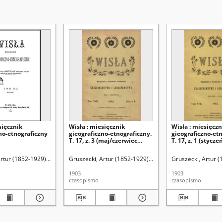
sięcznik
Wisła : miesięcznik
Wisła : miesięczn
no-etnograficzny
gieograficzno-etnograficzny.
gieograficzno-etn
T. 17, z. 3 (maj/czerwiec
T. 17, z. 1 (stycz
1903)
rtur (1852-1929). Red.
Gruszecki, Artur (1852-1929). Red.
Arct, Michał (1840-1
Gruszecki, Artur (
1903
1903
czasopismo
czasopismo