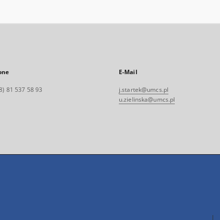
one
E-Mail
8) 81 537 58 93
j.startek@umcs.pl
u.zielinska@umcs.pl