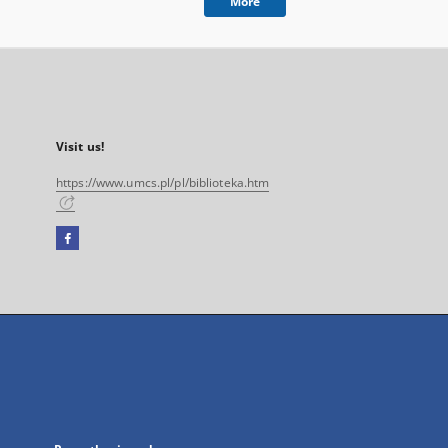
More
Visit us!
https://www.umcs.pl/pl/biblioteka.htm
Facebook
External
link,
will
open
in
a
new
tab