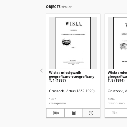
OBJECTS
similar
Wisła : miesięcznik
Wisła : mie
geograficzno-etnograficzny
gieograficz
T. 1 (1887)
T. 8 (1894)
Gruszecki, Artur (1852-1929). Red.
Gruszecki, A
1887
1894
czasopismo
czasopismo