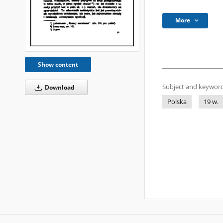
More
Show content
Subject and keyword
Download
Polska
19 w.