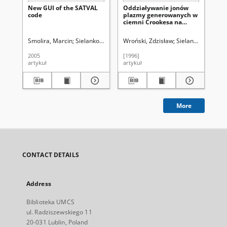
New GUI of the SATVAL
Oddziaływanie jonów
Si
code
plazmy generowanych w
co
ciemni Crookesa na
th
powierzchnie katody
de
wyładowania
im
Smolira, Marcin
Sielanko, Juliusz
Wroński, Zdzisław
Uniwersytet Marii Curie-Skłodowskiej
Sielanko, Juliusz
Sie
M
stałoprądowego
am
2005
[1996]
198
artykuł
artykuł
art
More
CONTACT DETAILS
Address
Biblioteka UMCS
ul. Radziszewskiego 11
20-031 Lublin, Poland