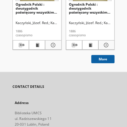
Ogrodnik Polski :
Ogrodnik Polski :
Ogr
dwutygodnik
dwutygodnik
dw
poświęcony wszystkim
poświęcony wszystkim
po
gałęziom ogrodnictwa T.
gałęziom ogrodnictwa T.
ga
8 (1886). Spis rzeczy w
8, Nr 24 (1886)
8, 
Kaczyński, Józef. Red.
Kaczyński, Władysław. Red.
Kaczyński, Józef. Red.
Szanior, Franciszek 
Kaczyński, Wła
Kac
tomie ósmym
"Ogrodnika Polskiego"
1886
1886
188
zawartym
czasopismo
czasopismo
cza
More
CONTACT DETAILS
Address
Biblioteka UMCS
ul. Radziszewskiego 11
20-031 Lublin, Poland