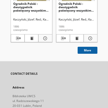
Ogrodnik Polski :
Ogrodnik Polski :
Ogr
dwutygodnik
dwutygodnik
dw
poświęcony wszystkim
poświęcony wszystkim
po
gałęziom ogrodnictwa T.
gałęziom ogrodnictwa T.
ga
8 (1886). Spis rzeczy w
8, Nr 24 (1886)
8, 
Kaczyński, Józef. Red.
Kaczyński, Władysław. Red.
Kaczyński, Józef. Red.
Szanior, Franciszek 
Kaczyński, Wła
Kac
tomie ósmym
"Ogrodnika Polskiego"
1886
1886
188
zawartym
czasopismo
czasopismo
cza
More
CONTACT DETAILS
Address
Biblioteka UMCS
ul. Radziszewskiego 11
20-031 Lublin, Poland