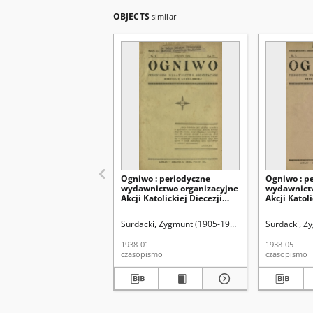
OBJECTS
similar
Ogniwo : periodyczne
Ogniwo : p
wydawnictwo organizacyjne
wydawnictw
Akcji Katolickiej Diecezji
Akcji Katoli
Lubelskiej R. 6, Nr 1 (styczeń
Lubelskiej R
1938)
1938)
Surdacki, Zygmunt (1905-1941). Red
Akcja Katoli
Surdacki, Z
1938-01
1938-05
czasopismo
czasopismo