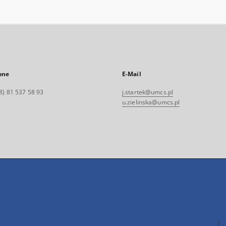
one
E-Mail
8) 81 537 58 93
j.startek@umcs.pl
u.zielinska@umcs.pl