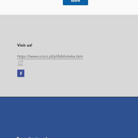
More
Visit us!
https://www.umcs.pl/pl/biblioteka.htm
Facebook
External
link,
will
open
in
a
new
tab