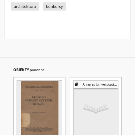
architektura
konkursy
OBIEKTY
podobne
Annales Universitatis Mariae Curie-Skłodowska. Sectio J, Paedagogia-Psychologia