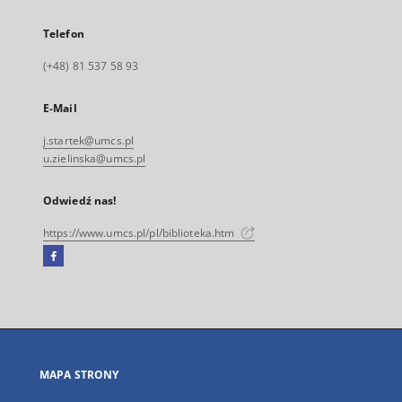
Telefon
(+48) 81 537 58 93
E-Mail
j.startek@umcs.pl
u.zielinska@umcs.pl
Odwiedź nas!
https://www.umcs.pl/pl/biblioteka.htm
Facebook
Link
zewnętrzny,
otworzy
się
w
nowej
MAPA STRONY
karcie