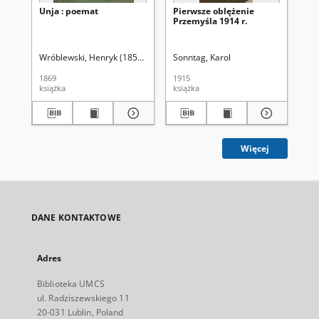
Unja : poemat
Pierwsze oblężenie
Przemyśla 1914 r.
Wróblewski, Henryk (1850-1915)
Piccard, Leon (1843-1917). Il.
Sonntag, Karol
1869
1915
książka
książka
Więcej
DANE KONTAKTOWE
Adres
Biblioteka UMCS
ul. Radziszewskiego 11
20-031 Lublin, Poland