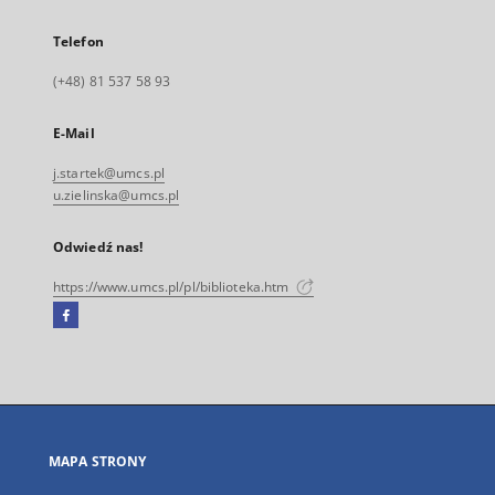
Telefon
(+48) 81 537 58 93
E-Mail
j.startek@umcs.pl
u.zielinska@umcs.pl
Odwiedź nas!
https://www.umcs.pl/pl/biblioteka.htm
Facebook
Link
zewnętrzny,
otworzy
się
w
nowej
MAPA STRONY
karcie