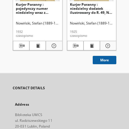
Kurjer Poranny :
Kurjer Poranny :
Kur
pojedynczy numer
niedzielny dodatek
ni
niedzielny wraz z
ilustrowany do R. 49, No
ilu
dodatkiem
355 (24 grudnia 1925)
12
ilustrowanym, No 351
Nowiński, Stefan (1889-1947). Red.
Nowiński, Stefan (1889-1947). Red.
Now
(18 grudnia 1932)
1932
1925
192
czasopismo
czasopismo
cza
More
CONTACT DETAILS
Address
Biblioteka UMCS
ul. Radziszewskiego 11
20-031 Lublin, Poland