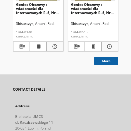
Goniec Obozowy :
Goniec Obozowy :
Go
wiadomości dla
wiadomości dla
wi
internowanych R. 5, Nr 5
internowanych R. 5, Nr 4
in
(1 marca 1944)
(15 lutego 1944)
11 
19
Ślósarczyk, Antoni. Red.
Ślósarczyk, Antoni. Red.
Śló
1944-03-01
1944-02-15
194
czasopismo
czasopismo
cza
More
CONTACT DETAILS
Address
Biblioteka UMCS
ul. Radziszewskiego 11
20-031 Lublin, Poland