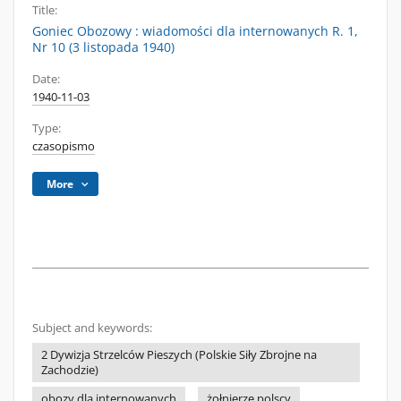
Title:
Goniec Obozowy : wiadomości dla internowanych R. 1,
Nr 10 (3 listopada 1940)
Date:
1940-11-03
Type:
czasopismo
More
Subject and keywords:
2 Dywizja Strzelców Pieszych (Polskie Siły Zbrojne na
Zachodzie)
obozy dla internowanych
żołnierze polscy