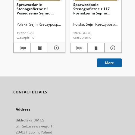
Sprawozdanie
Sprawozdanie
Sp
Stenograficzne z 1
Stenograficzne z 117
Ste
Posiedzenia Sejmu
Posiedzenia Sejmu
Po
Rzeczypospolitej z dnia
Rzeczypospolitej z dnia 8
Rze
28 listopada 1922 r. (I
kwietnia 1924 r.
lut
Polska. Sejm Rzeczypospolitej Polskiej (1922-1939)
Polska. Sejm Rzeczypospolitej Polski
Pol
Kadencja 1922-1927)
19
1922-11-28
1924-04-08
192
czasopismo
czasopismo
cza
More
CONTACT DETAILS
Address
Biblioteka UMCS
ul. Radziszewskiego 11
20-031 Lublin, Poland