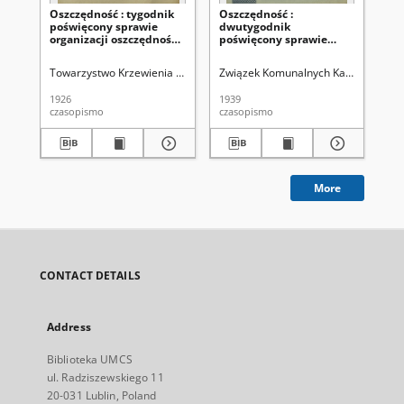
Oszczędność : tygodnik
Oszczędność :
Os
poświęcony sprawie
dwutygodnik
dw
organizacji oszczędności
poświęcony sprawie
po
w Polsce. R. 2, nr 4-5 (7
organizacji oszczędności
or
lutego 1926)
w Polsce. R. 15, nr 4 (20
w P
Towarzystwo Krzewienia Oszczędności w Polsce
Związek Komunalnych Kas Oszczędn
Zw
lutego 1939)
sty
1926
1939
193
czasopismo
czasopismo
cza
More
CONTACT DETAILS
Address
Biblioteka UMCS
ul. Radziszewskiego 11
20-031 Lublin, Poland