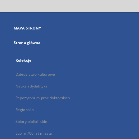
otworzy
się
w
nowej
MAPA STRONY
karcie
Strona główna
Kolekcje
Dziedzictwo kulturowe
Nauka i dydaktyka
Repozytorium prac doktorskich
Regionalia
Zbiory bibliofilskie
Lublin 700 lat miasta