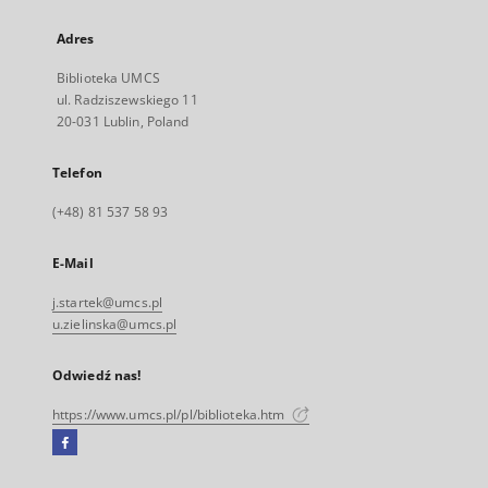
Adres
Biblioteka UMCS
ul. Radziszewskiego 11
20-031 Lublin, Poland
Telefon
(+48) 81 537 58 93
E-Mail
j.startek@umcs.pl
u.zielinska@umcs.pl
Odwiedź nas!
https://www.umcs.pl/pl/biblioteka.htm
Facebook
Link
zewnętrzny,