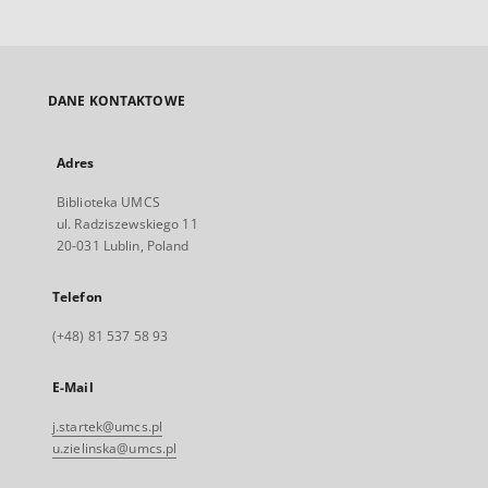
DANE KONTAKTOWE
Adres
Biblioteka UMCS
ul. Radziszewskiego 11
20-031 Lublin, Poland
Telefon
(+48) 81 537 58 93
E-Mail
j.startek@umcs.pl
u.zielinska@umcs.pl