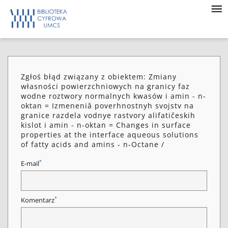
Zgłoś błąd związany z obiektem: Zmiany
własności powierzchniowych na granicy faz
wodne roztwory normalnych kwasów i amin - n-
oktan = Izmeneniâ poverhnostnyh svojstv na
granice razdela vodnye rastvory alifatičeskih
kislot i amin - n-oktan = Changes in surface
properties at the interface aqueous solutions
of fatty acids and amins - n-Octane /
*
E-mail
*
Komentarz