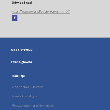
Odwiedź nas!
https://www.umcs.pl/pl/biblioteka.htm
Facebook
Link
zewnętrzny,
otworzy
się
w
nowej
MAPA STRONY
karcie
Strona główna
Kolekcje
Dziedzictwo kulturowe
Nauka i dydaktyka
Repozytorium prac doktorskich