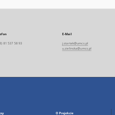
efon
E-Mail
8) 81 537 58 93
j.startek@umcs.pl
u.zielinska@umcs.pl
ksy
O Projekcie