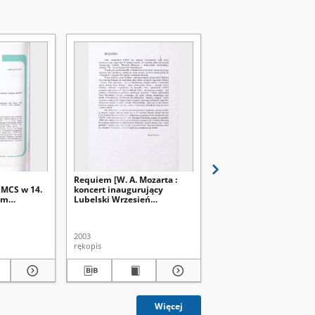
Requiem [W. A. Mozarta :
Uroczystości i koncerty
MCS w 14.
koncert inaugurujący
[lipiec 2002 - czerwiec 
ym
Lubelski Wrzesień
Sprawozdanie z działa
 w
Muzyczny, 13.09.2003 r.]
Chóru Akademickiego
iach 27.05-
[...] w roku akademick
2002/2003
2003
2002-2003
rękopis
rękopis
Więcej