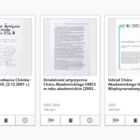
potkania Chórów :
Działalność artystyczna
Udział Chóru
O, [2.12.2001 r.]
Chóru Akademickiego UMCS
Akademickiego U
w roku akademickim [2003-
Międzynarodow
2004]
Festiwalu IDOCO
Linz/Austria w dn
02.06.2003
2003-2004
2003
rękopis
rękopis