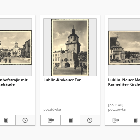
hnhofstraβe mit
Lublin-Krakauer Tor
Lublin. Neuer Ma
gebäude
Karmeliter-Kirch
[po 1940]
pocztówka
pocztówka