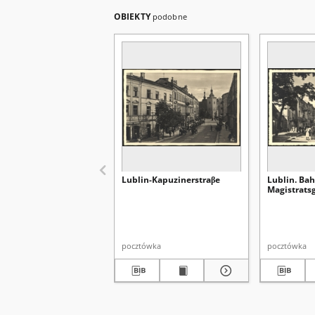
OBIEKTY
podobne
Lublin-Kapuzinerstraβe
Lublin. Ba
Magistrats
pocztówka
pocztówka