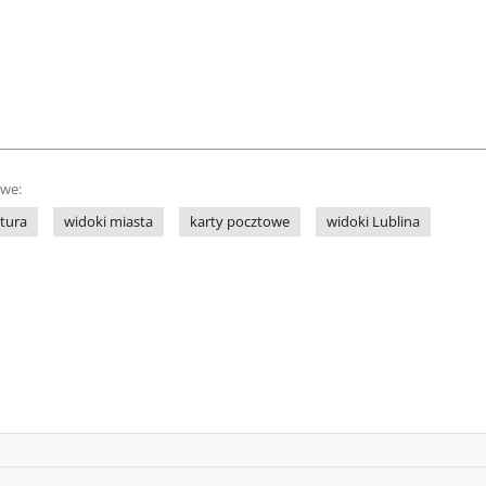
owe:
ktura
widoki miasta
karty pocztowe
widoki Lublina