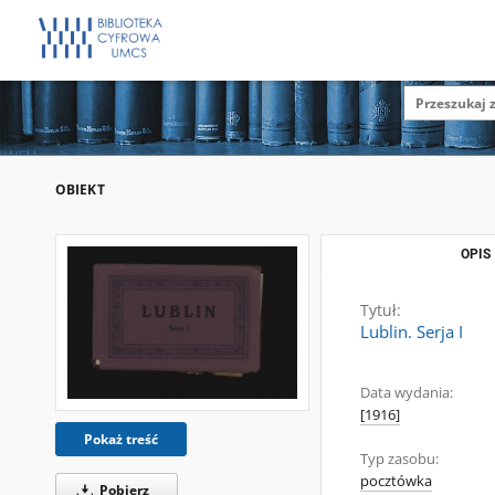
OBIEKT
OPIS
Tytuł:
Lublin. Serja I
Data wydania:
[1916]
Pokaż treść
Typ zasobu:
pocztówka
Pobierz