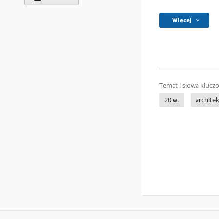
Więcej
Temat i słowa klucz
20 w.
archite