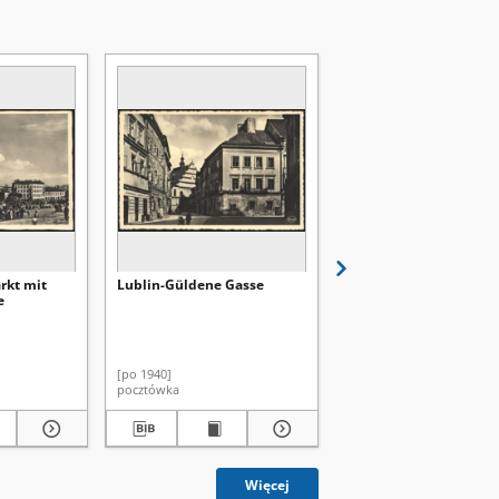
rkt mit
Lublin-Güldene Gasse
Lublin. Magistratsgeb
e
u. Krakauer Straβe
[po 1940]
[po 1940]
pocztówka
pocztówka
Więcej