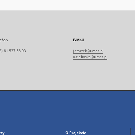
efon
E-Mail
8) 81 537 58 93
j.startek@umcs.pl
u.zielinska@umcs.pl
ksy
O Projekcie