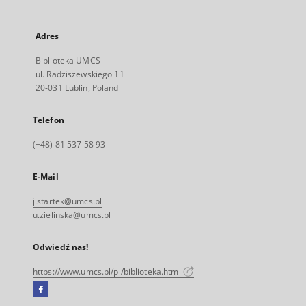
Adres
Biblioteka UMCS
ul. Radziszewskiego 11
20-031 Lublin, Poland
Telefon
(+48) 81 537 58 93
E-Mail
j.startek@umcs.pl
u.zielinska@umcs.pl
Odwiedź nas!
https://www.umcs.pl/pl/biblioteka.htm
Facebook
Link