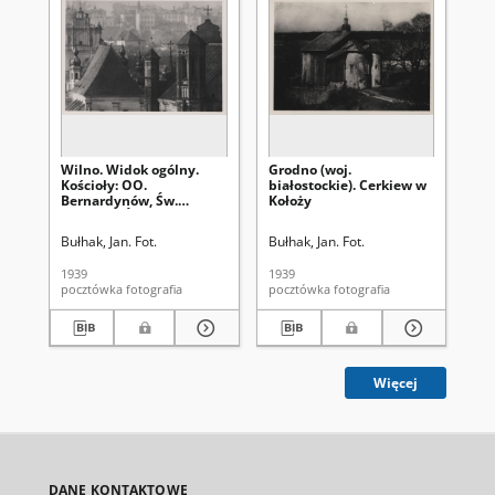
Wilno. Widok ogólny.
Grodno (woj.
Wil
Kościoły: OO.
białostockie). Cerkiew w
Wi
Bernardynów, Św.
Kołoży
Michała i Św. Jana
Bułhak, Jan. Fot.
Bułhak, Jan. Fot.
Buł
1939
1939
193
pocztówka fotografia
pocztówka fotografia
Więcej
DANE KONTAKTOWE