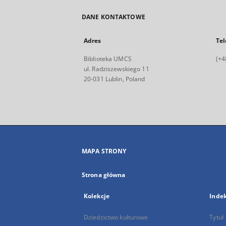
DANE KONTAKTOWE
Adres
Tel
Biblioteka UMCS
(+4
ul. Radziszewskiego 11
20-031 Lublin, Poland
MAPA STRONY
Strona główna
Kolekcje
Inde
Dziedzictwo kulturowe
Tytuł