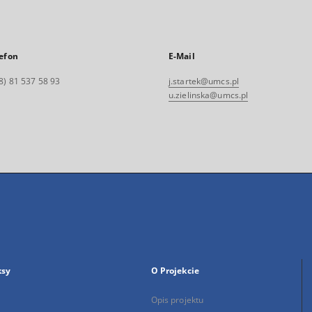
efon
E-Mail
8) 81 537 58 93
j.startek@umcs.pl
u.zielinska@umcs.pl
ksy
O Projekcie
Opis projektu