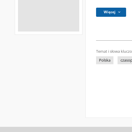
Więcej
Temat i słowa klucz
Polska
czaso