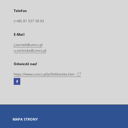
Telefon
(+48) 81 537 58 93
E-Mail
j.startek@umcs.pl
u.zielinska@umcs.pl
Odwiedź nas!
https://www.umcs.pl/pl/biblioteka.htm
Facebook
Link
zewnętrzny,
otworzy
się
w
nowej
MAPA STRONY
karcie