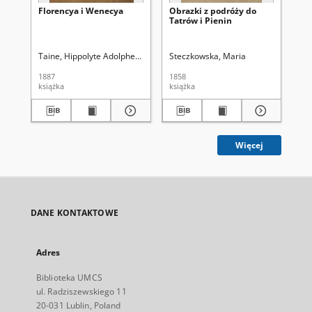
Florencya i Wenecya
Obrazki z podróży do
Cej
Tatrów i Pienin
not
ry
Taine, Hippolyte Adolphe (1828-1893)
Steczkowska, Maria
Sygietyński, Antoni (1850-1923).
Tar
1887
1858
[ca
książka
książka
ksi
Więcej
DANE KONTAKTOWE
Adres
Biblioteka UMCS
ul. Radziszewskiego 11
20-031 Lublin, Poland