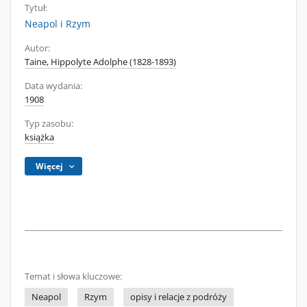
Tytuł:
Neapol i Rzym
Autor:
Taine, Hippolyte Adolphe (1828-1893)
Data wydania:
1908
Typ zasobu:
książka
Więcej
Temat i słowa kluczowe:
Neapol
Rzym
opisy i relacje z podróży