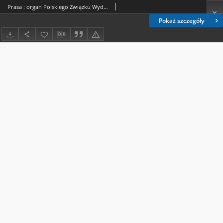
Prasa : organ Polskiego Związku Wydawców Dzienników i Czasopism : czasopismo poświęcone sprawom wydawniczo-prasowym. R. 8, nr 12 (grudzień 1937)
Pokaż szczegóły