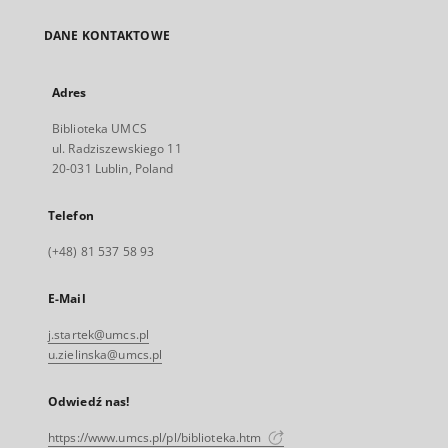
DANE KONTAKTOWE
Adres
Biblioteka UMCS
ul. Radziszewskiego 11
20-031 Lublin, Poland
Telefon
(+48) 81 537 58 93
E-Mail
j.startek@umcs.pl
u.zielinska@umcs.pl
Odwiedź nas!
https://www.umcs.pl/pl/biblioteka.htm