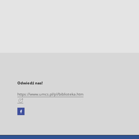
Odwiedź nas!
https://www.umcs.pl/pl/biblioteka.htm
Facebook
Link
zewnętrzny,
otworzy
się