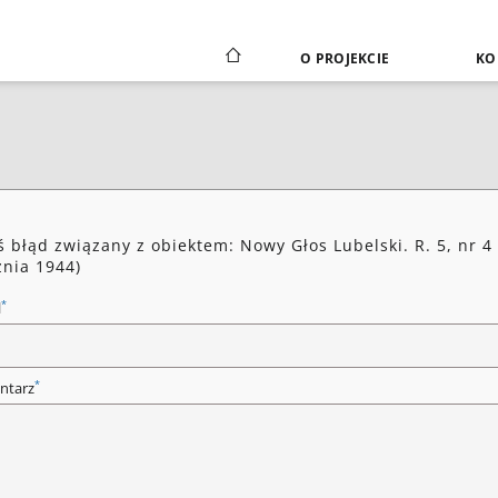
O PROJEKCIE
KO
ś błąd związany z obiektem: Nowy Głos Lubelski. R. 5, nr 4 
znia 1944)
*
l
*
ntarz