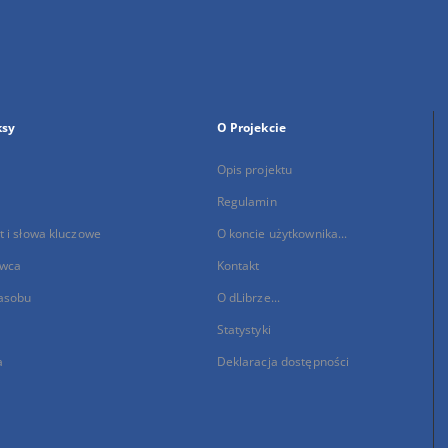
ksy
O Projekcie
Opis projektu
Regulamin
 i słowa kluczowe
O koncie użytkownika...
wca
Kontakt
asobu
O dLibrze...
Statystyki
a
Deklaracja dostępności