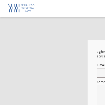
Zgło
styc
E-mai
Kome