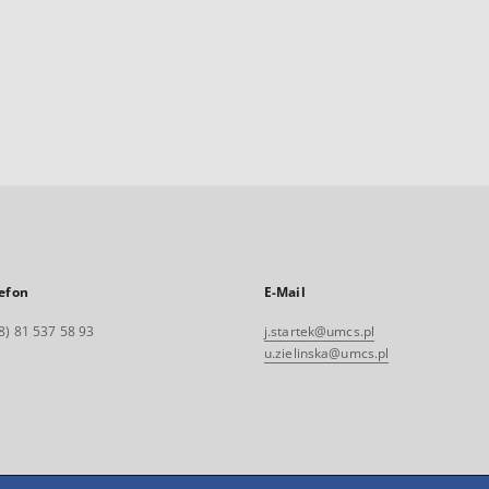
efon
E-Mail
8) 81 537 58 93
j.startek@umcs.pl
u.zielinska@umcs.pl