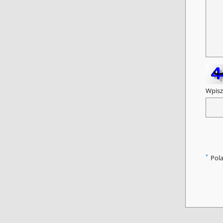
Wpisz
*
Pol