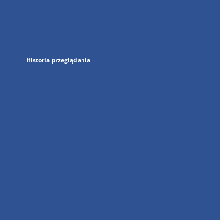
w
nowej
karcie
Historia przeglądania