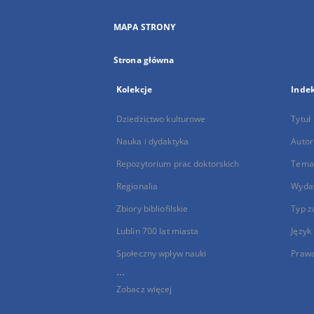
MAPA STRONY
Strona główna
Kolekcje
Inde
Dziedzictwo kulturowe
Tytuł
Nauka i dydaktyka
Autor
Repozytorium prac doktorskich
Temat
Regionalia
Wyda
Zbiory bibliofilskie
Typ z
Lublin 700 lat miasta
Język
Społeczny wpływ nauki
Praw
...
Zobacz więcej