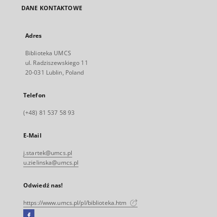
DANE KONTAKTOWE
Adres
Biblioteka UMCS
ul. Radziszewskiego 11
20-031 Lublin, Poland
Telefon
(+48) 81 537 58 93
E-Mail
j.startek@umcs.pl
u.zielinska@umcs.pl
Odwiedź nas!
https://www.umcs.pl/pl/biblioteka.htm
Facebook