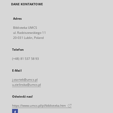
DANE KONTAKTOWE
Adres
Biblioteka UMCS
ul. Radziszewskiego 11
20-031 Lublin, Poland
Telefon
(+48) 81 537 58 93
E-Mail
j.startek@umcs.pl
u.zielinska@umcs.pl
Odwiedź nas!
https://www.umcs.pl/pl/biblioteka.htm
Facebook