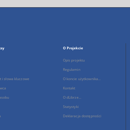
ksy
O Projekcie
Opis projektu
Regulamin
 i słowa kluczowe
O koncie użytkownika...
wca
Kontakt
asobu
O dLibrze...
Statystyki
a
Deklaracja dostępności