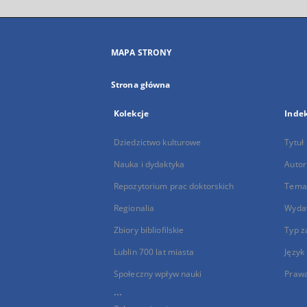
MAPA STRONY
Strona główna
Kolekcje
Inde
Dziedzictwo kulturowe
Tytuł
Nauka i dydaktyka
Autor
Repozytorium prac doktorskich
Temat
Regionalia
Wyda
Zbiory bibliofilskie
Typ z
Lublin 700 lat miasta
Język
Społeczny wpływ nauki
Praw
...