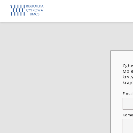
Zgło
Mole
kryt
kraj
E-mai
Kome