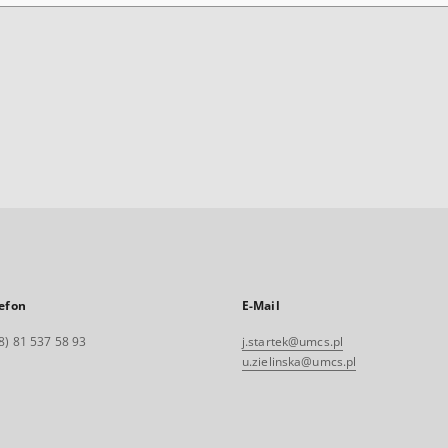
efon
E-Mail
8) 81 537 58 93
j.startek@umcs.pl
u.zielinska@umcs.pl