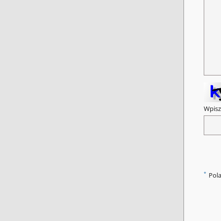
Wpisz
*
Pol