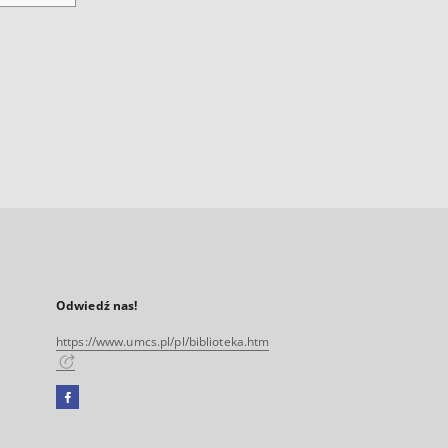
Odwiedź nas!
https://www.umcs.pl/pl/biblioteka.htm
Facebook
Link
zewnętrzny,